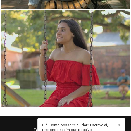
1742
0
Olá! Como posso te ajudar? Escreve aí,
✕
FABIO BENEDITTO
/
CONTATO
respondo assim que possível.