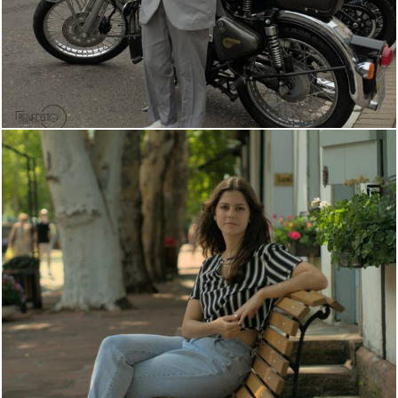
1367
0
1526
6